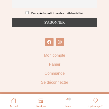
J'accepte la politique de confidentialité.
Mon compte
Panier
Commande
Se déconnecter
Copyright © 2026
Adventhaï
. Tous droits réservés |
Mentions
0
Légales
|
CGV
|
Politique de confidentialité
.
Accueil
Boutique
Panier
Qui suis-je ?