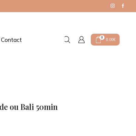
Téléchargez vo
0
Contact
0.00
€
de ou Bali 50min